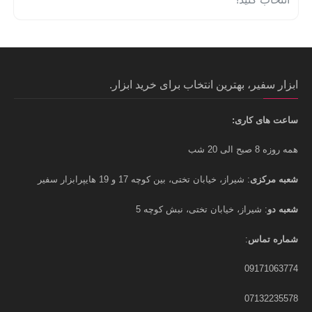
ابزار سفیر، بهترین انتخاب برای خرید ابزار.
ساعت های کاری:
همه روزه 8 صبح الی 20 شب
شعبه مرکزی
: شیراز، خیابان تختی، بین کوچه 17 و 19 هایپرابزار سفیر
شعبه دو
: شیراز، خیابان تختی، نبش کوچه 5
شماره تماس
:
09171063774
07132235578