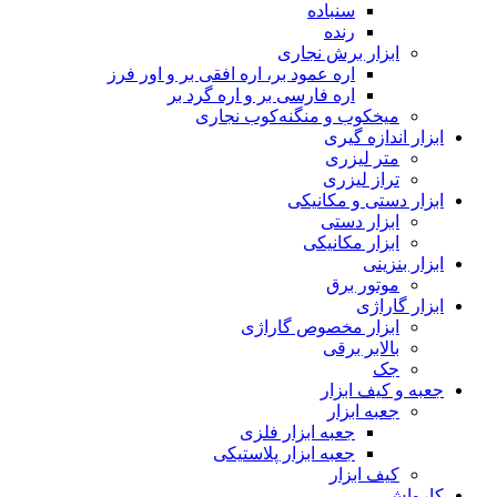
سنباده
رنده
ابزار برش نجاری
اره عمود بر، اره افقی بر و اور فرز
اره فارسی بر و اره گرد بر
میخکوب و منگنه‌کوب نجاری
ابزار اندازه گیری
متر لیزری
تراز لیزری
ابزار دستی و مکانیکی
ابزار دستی
ابزار مکانیکی
ابزار بنزینی
موتور برق
ابزار گاراژی
ابزار مخصوص گاراژی
بالابر برقی
جک
جعبه و کیف ابزار
جعبه ابزار
جعبه ابزار فلزی
جعبه ابزار پلاستیکی
کیف ابزار
کارواش