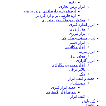
رنده
ابزار برش نجاری
اره عمود بر، اره افقی بر و اور فرز
اره فارسی بر و اره گرد بر
میخکوب و منگنه‌کوب نجاری
ابزار اندازه گیری
متر لیزری
تراز لیزری
ابزار دستی و مکانیکی
ابزار دستی
ابزار مکانیکی
ابزار بنزینی
موتور برق
ابزار گاراژی
ابزار مخصوص گاراژی
بالابر برقی
جک
جعبه و کیف ابزار
جعبه ابزار
جعبه ابزار فلزی
جعبه ابزار پلاستیکی
کیف ابزار
کارواش
Login