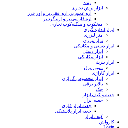
رنده
ابزار برش نجاری
اره عمود بر، اره افقی بر و اور فرز
اره فارسی بر و اره گرد بر
میخکوب و منگنه‌کوب نجاری
ابزار اندازه گیری
متر لیزری
تراز لیزری
ابزار دستی و مکانیکی
ابزار دستی
ابزار مکانیکی
ابزار بنزینی
موتور برق
ابزار گاراژی
ابزار مخصوص گاراژی
بالابر برقی
جک
جعبه و کیف ابزار
جعبه ابزار
جعبه ابزار فلزی
جعبه ابزار پلاستیکی
کیف ابزار
کارواش
Login