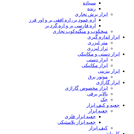
سنباده
رنده
ابزار برش نجاری
اره عمود بر، اره افقی بر و اور فرز
اره فارسی بر و اره گرد بر
میخکوب و منگنه‌کوب نجاری
ابزار اندازه گیری
متر لیزری
تراز لیزری
ابزار دستی و مکانیکی
ابزار دستی
ابزار مکانیکی
ابزار بنزینی
موتور برق
ابزار گاراژی
ابزار مخصوص گاراژی
بالابر برقی
جک
جعبه و کیف ابزار
جعبه ابزار
جعبه ابزار فلزی
جعبه ابزار پلاستیکی
کیف ابزار
کارواش