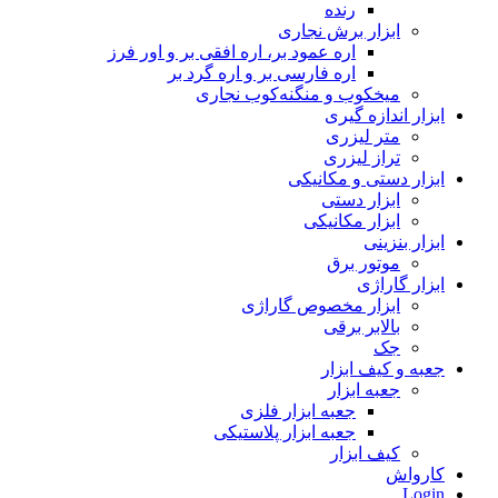
رنده
ابزار برش نجاری
اره عمود بر، اره افقی بر و اور فرز
اره فارسی بر و اره گرد بر
میخکوب و منگنه‌کوب نجاری
ابزار اندازه گیری
متر لیزری
تراز لیزری
ابزار دستی و مکانیکی
ابزار دستی
ابزار مکانیکی
ابزار بنزینی
موتور برق
ابزار گاراژی
ابزار مخصوص گاراژی
بالابر برقی
جک
جعبه و کیف ابزار
جعبه ابزار
جعبه ابزار فلزی
جعبه ابزار پلاستیکی
کیف ابزار
کارواش
Login