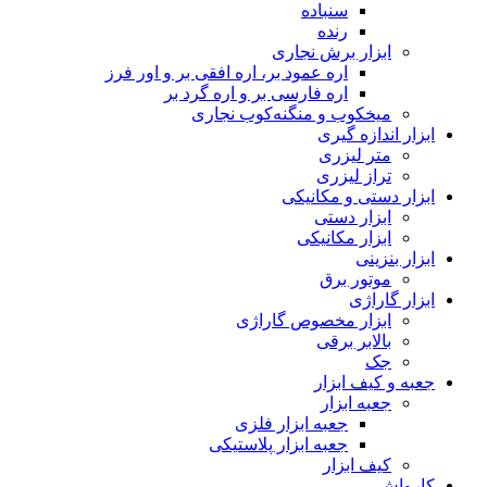
سنباده
رنده
ابزار برش نجاری
اره عمود بر، اره افقی بر و اور فرز
اره فارسی بر و اره گرد بر
میخکوب و منگنه‌کوب نجاری
ابزار اندازه گیری
متر لیزری
تراز لیزری
ابزار دستی و مکانیکی
ابزار دستی
ابزار مکانیکی
ابزار بنزینی
موتور برق
ابزار گاراژی
ابزار مخصوص گاراژی
بالابر برقی
جک
جعبه و کیف ابزار
جعبه ابزار
جعبه ابزار فلزی
جعبه ابزار پلاستیکی
کیف ابزار
کارواش