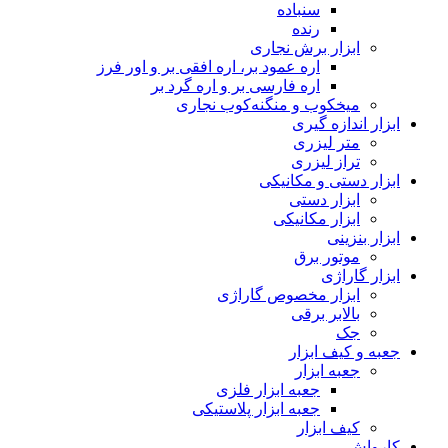
سنباده
رنده
ابزار برش نجاری
اره عمود بر، اره افقی بر و اور فرز
اره فارسی بر و اره گرد بر
میخکوب و منگنه‌کوب نجاری
ابزار اندازه گیری
متر لیزری
تراز لیزری
ابزار دستی و مکانیکی
ابزار دستی
ابزار مکانیکی
ابزار بنزینی
موتور برق
ابزار گاراژی
ابزار مخصوص گاراژی
بالابر برقی
جک
جعبه و کیف ابزار
جعبه ابزار
جعبه ابزار فلزی
جعبه ابزار پلاستیکی
کیف ابزار
کارواش