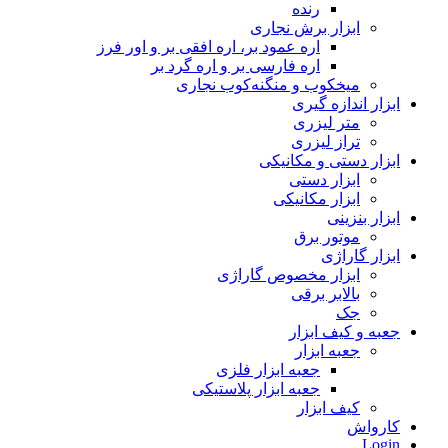
رنده
ابزار برش نجاری
اره عمود بر، اره افقی بر و اور فرز
اره فارسی بر و اره گرد بر
میخکوب و منگنه‌کوب نجاری
ابزار اندازه گیری
متر لیزری
تراز لیزری
ابزار دستی و مکانیکی
ابزار دستی
ابزار مکانیکی
ابزار بنزینی
موتور برق
ابزار گاراژی
ابزار مخصوص گاراژی
بالابر برقی
جک
جعبه و کیف ابزار
جعبه ابزار
جعبه ابزار فلزی
جعبه ابزار پلاستیکی
کیف ابزار
کارواش
Login