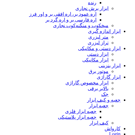
رنده
ابزار برش نجاری
اره عمود بر، اره افقی بر و اور فرز
اره فارسی بر و اره گرد بر
میخکوب و منگنه‌کوب نجاری
ابزار اندازه گیری
متر لیزری
تراز لیزری
ابزار دستی و مکانیکی
ابزار دستی
ابزار مکانیکی
ابزار بنزینی
موتور برق
ابزار گاراژی
ابزار مخصوص گاراژی
بالابر برقی
جک
جعبه و کیف ابزار
جعبه ابزار
جعبه ابزار فلزی
جعبه ابزار پلاستیکی
کیف ابزار
کارواش
Login