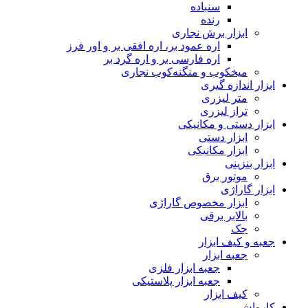
سنباده
رنده
ابزار برش نجاری
اره عمود بر، اره افقی بر و اور فرز
اره فارسی بر و اره گرد بر
میخکوب و منگنه‌کوب نجاری
ابزار اندازه گیری
متر لیزری
تراز لیزری
ابزار دستی و مکانیکی
ابزار دستی
ابزار مکانیکی
ابزار بنزینی
موتور برق
ابزار گاراژی
ابزار مخصوص گاراژی
بالابر برقی
جک
جعبه و کیف ابزار
جعبه ابزار
جعبه ابزار فلزی
جعبه ابزار پلاستیکی
کیف ابزار
کارواش