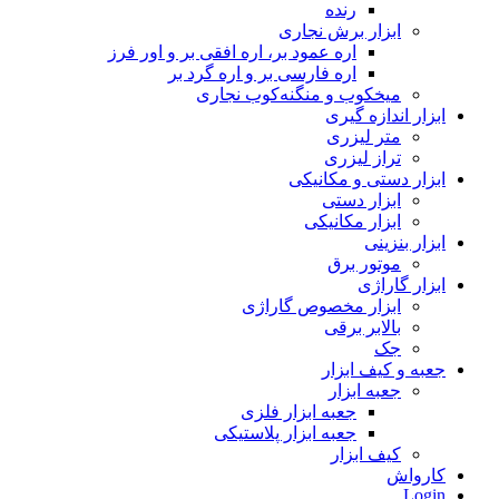
رنده
ابزار برش نجاری
اره عمود بر، اره افقی بر و اور فرز
اره فارسی بر و اره گرد بر
میخکوب و منگنه‌کوب نجاری
ابزار اندازه گیری
متر لیزری
تراز لیزری
ابزار دستی و مکانیکی
ابزار دستی
ابزار مکانیکی
ابزار بنزینی
موتور برق
ابزار گاراژی
ابزار مخصوص گاراژی
بالابر برقی
جک
جعبه و کیف ابزار
جعبه ابزار
جعبه ابزار فلزی
جعبه ابزار پلاستیکی
کیف ابزار
کارواش
Login