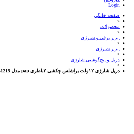
Login
صفحه خانگی
>
محصولات
>
ابزار برقی و شارژی
>
ابزار شارژی
>
دریل و پیچ‌گوشتی شارژی
>
دریل شارژی ۱۲ولت براشلس چکشی ۲باطری pap مدل BID-1215