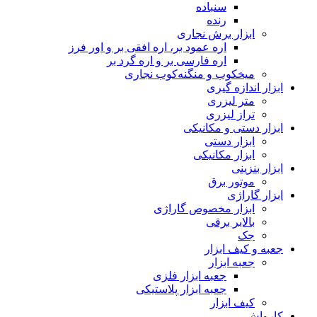
سنباده
رنده
ابزار برش نجاری
اره عمود بر، اره افقی بر و اور فرز
اره فارسی بر و اره گرد بر
میخکوب و منگنه‌کوب نجاری
ابزار اندازه گیری
متر لیزری
تراز لیزری
ابزار دستی و مکانیکی
ابزار دستی
ابزار مکانیکی
ابزار بنزینی
موتور برق
ابزار گاراژی
ابزار مخصوص گاراژی
بالابر برقی
جک
جعبه و کیف ابزار
جعبه ابزار
جعبه ابزار فلزی
جعبه ابزار پلاستیکی
کیف ابزار
کارواش