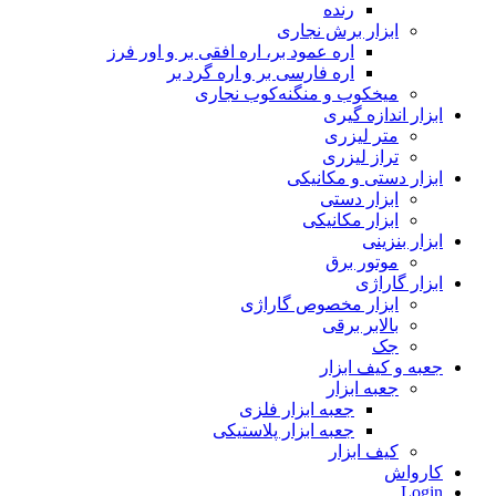
رنده
ابزار برش نجاری
اره عمود بر، اره افقی بر و اور فرز
اره فارسی بر و اره گرد بر
میخکوب و منگنه‌کوب نجاری
ابزار اندازه گیری
متر لیزری
تراز لیزری
ابزار دستی و مکانیکی
ابزار دستی
ابزار مکانیکی
ابزار بنزینی
موتور برق
ابزار گاراژی
ابزار مخصوص گاراژی
بالابر برقی
جک
جعبه و کیف ابزار
جعبه ابزار
جعبه ابزار فلزی
جعبه ابزار پلاستیکی
کیف ابزار
کارواش
Login