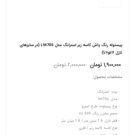
پیستوله رنگ پاش کاسه زیر استرانگ مدل LM70S (در سایزهای
نازل ۱/۶و۱/۸)
۱,۹۰۰,۰۰۰
تومان
۲,۰۰۰,۰۰۰
تومان
مشخصات محصول:
برند: استرانگ
مدل: lm70s
نوع پیستوله: طرح استرو
حجم مخزن رنگ: 600 cc
قطر نازل: 1.6 میلی متر / 1.8 میلی متر
نوع کاسه: کاسه زیر / فلزی