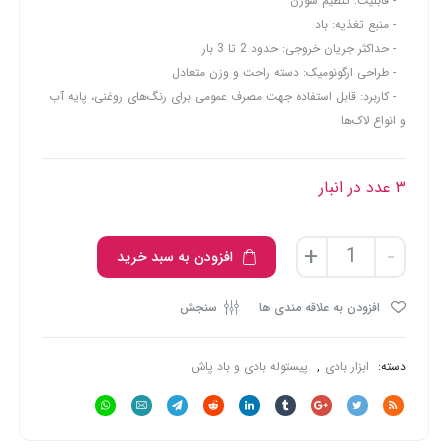
قابلیت: تنظیم سوزن
منبع تغذیه: باد
حداکثر جریان خروجی: حدود 2 تا 3 بار
طراحی ارگونومیک: دسته راحت و وزن متعادل
کاربرد: قابل استفاده جهت مصرف عمومی برای رنگ‌های روغنی، پایه آب
و انواع لاک‌ها
۳ عدد در انبار
پیستوله
+
-
افزودن به سبد خرید
رنگ
پاش
افزودن به علاقه مندی ها
سنجش
کاسه
زیر
استرانگ
دسته:
ابزار بادی
,
پیستوله بادی و باد پاش
مدل
LM70S
(در